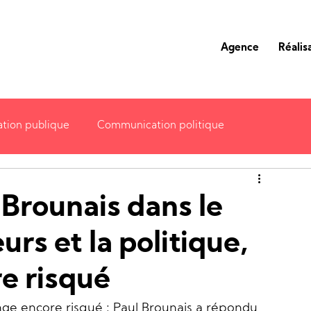
Deux Quatre
, l'agence de communication publique, communication juridique et communication politique à Paris 7
Agence
Réalis
tion publique
Communication politique
Campagnes électorales
Vie de l'agence
 Brounais dans le
urs et la politique,
e risqué
ange encore risqué : Paul Brounais a répondu 