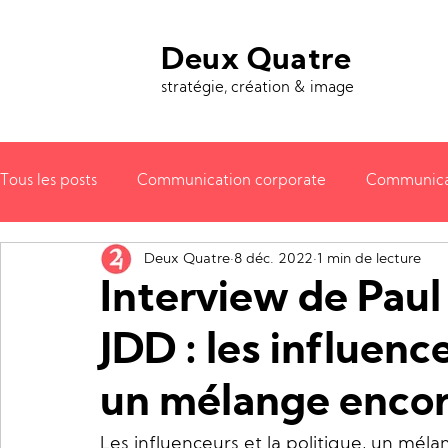
Deux Quatre
stratégie, création & image
Tous les posts
Communication corporate
Communica
Deux Quatre
8 déc. 2022
1 min de lecture
Cabinets d'avocats
Communication audiovisuelle
Interview de Paul
JDD : les influence
Affaires publiques
Presse
un mélange encor
Les influenceurs et la politique, un mél