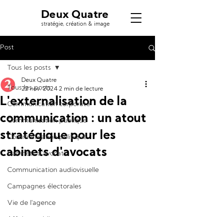
Deux Quatre
stratégie, création & image
Post
Tous les posts
Deux Quatre
Tous les posts
22 nov. 2024
2 min de lecture
L'externalisation de la
Communication corporate
communication : un atout
Communication publique
stratégique pour les
Communication politique
cabinets d'avocats
Cabinets d'avocats
Communication audiovisuelle
Campagnes électorales
Vie de l'agence